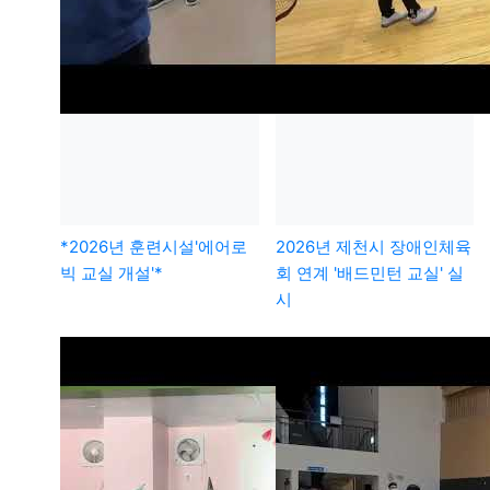
*2026년 훈련시설'에어로
2026년 제천시 장애인체육
빅 교실 개설'*
회 연계 '배드민턴 교실' 실
시