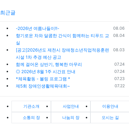
최근글
등록일
-2026년 여름나들이!!-
08.06
등록일
향기로운 차와 달콤한 간식이 함께하는 티푸드 교
08.04
실
등록일
[공고]2026년도 제천시 장애청소년직업적응훈련
08.03
시설 1차 추경 예산 공고
등록일
함께 걸어온 상반기, 행복한 마무리
07.24
등록일
◎ 2026년 8월 1주 시간표 안내
07.24
등록일
*체육활동 - 볼링 프로그램 *
07.23
등록일
제5회 장애인생활체육대회~
07.22
기관소개
사업안내
이용안내
소통의 장
나눔의 장
오시는 길